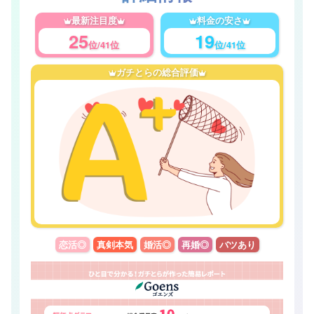
最新注目度
料金の安さ
25
19
位/41位
位/41位
ガチとらの総合評価
恋活◎
真剣本気
婚活◎
再婚◎
バツあり