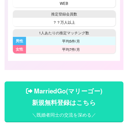
WEB
推定登録会員数
？？万人以上
1人あたりの
推定マッチング数
男性
平均5件/月
女性
平均7件/月
MarriedGo(マリーゴー)
新規無料登録はこちら
＼既婚者同士の交流を深める／