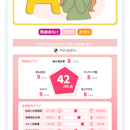
既婚者向け
恋活◎
友活◎