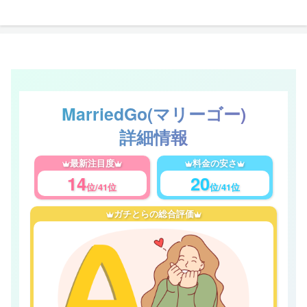
MarriedGo(マリーゴー)
詳細情報
最新注目度
料金の安さ
14
20
位/41位
位/41位
ガチとらの総合評価