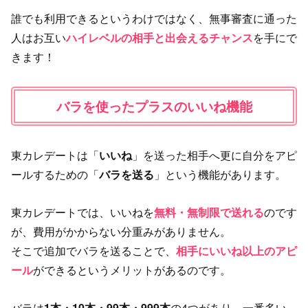
誰でも利用できるというわけではなく、無事審査に通った
人はお互い
ハイレベルの相手と出会えるチャンス
を手にで
きます！
バラを使ったプラスのいいね機能
東カレデートは「
いいね
」を送った相手へ更に自分をアピ
ールするための「
バラを送る
」という機能があります。
東カレデートでは、いいねを
無料・無制限で送れる
のです
が、費用がかからない分重みがありません。
そこで追加でバラを送ることで、
相手にいいね以上のアピ
ール
ができるというメリットがあるのです。
バラは
1本・10本・99本・999本
の4つがあり、一番多い