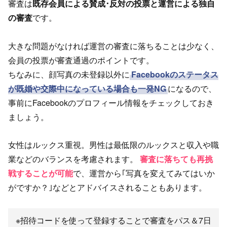
審査は
既存会員による賛成･反対の投票と運営による独自
の審査
です。
大きな問題がなければ運営の審査に落ちることは少なく、
会員の投票が審査通過のポイントです。
ちなみに、顔写真の未登録以外に
Facebookのステータス
が既婚や交際中になっている場合も一発NG
になるので、
事前にFacebookのプロフィール情報をチェックしておき
ましょう。
女性はルックス重視。男性は最低限のルックスと収入や職
業などのバランスを考慮されます。
審査に落ちても再挑
戦することが可能
で、運営から｢写真を変えてみてはいか
がですか？｣などとアドバイスされることもあります。
※招待コードを使って登録することで審査をパス＆7日