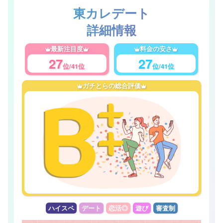
東カレデート
詳細情報
最新注目度
料金の安さ
27
27
位/41位
位/41位
ガチとらの総合評価
ハイスペ
デート
恋活◎
遊び
審査制