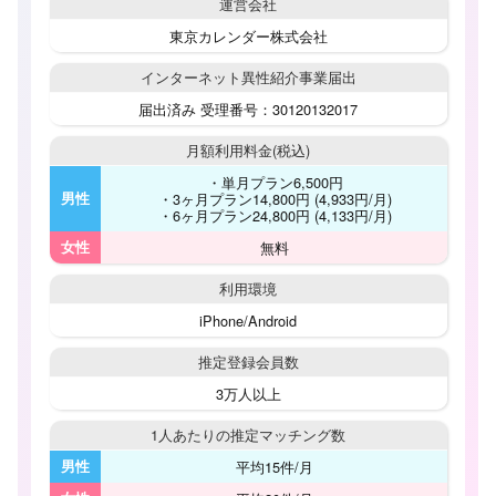
運営会社
東京カレンダー株式会社
インターネット
異性紹介事業届出
届出済み 受理番号：30120132017
月額利用料金
(税込)
・単月プラン6,500円
男性
・3ヶ月プラン14,800円 (4,933円/月)
・6ヶ月プラン24,800円 (4,133円/月)
女性
無料
利用環境
iPhone/Android
推定登録会員数
3万人以上
1人あたりの
推定マッチング数
男性
平均15件/月