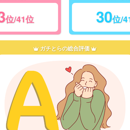
3
30
位/41位
位/4
ガチとらの総合評価