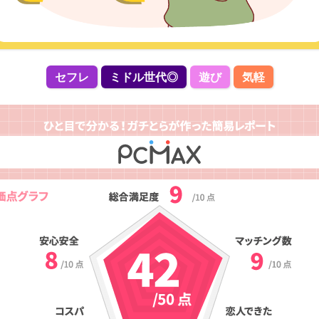
セフレ
ミドル世代◎
遊び
気軽