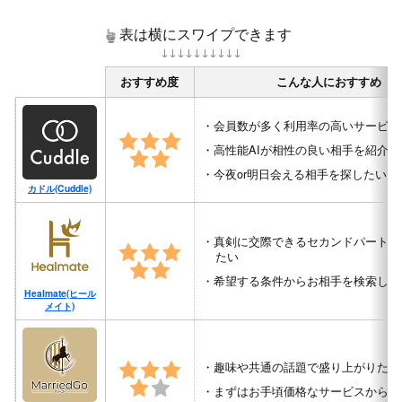
表は横に
スワイプ
できます
↓↓↓↓↓↓↓↓↓↓
おすすめ度
こんな人におすすめ
会員数が多く利用率の高いサービス
高性能AIが相性の良い相手を紹介
今夜or明日会える相手を探したい
カドル(Cuddle)
真剣に交際できるセカンドパートナ
たい
希望する条件からお相手を検索した
Healmate(ヒール
メイト)
趣味や共通の話題で盛り上がりたい
まずはお手頃価格なサービスから試