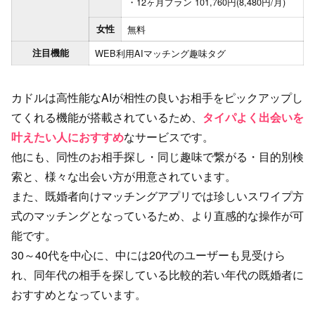
12ヶ月プラン 101,760円(8,480円/月)
女性
無料
注目機能
WEB利用
AIマッチング
趣味タグ
カドルは高性能なAIが相性の良いお相手をピックアップし
てくれる機能が搭載されているため、
タイパよく出会いを
叶えたい人におすすめ
なサービスです。
他にも、同性のお相手探し・同じ趣味で繋がる・目的別検
索と、様々な出会い方が用意されています。
また、既婚者向けマッチングアプリでは珍しいスワイプ方
式のマッチングとなっているため、より直感的な操作が可
能です。
30～40代を中心に、中には20代のユーザーも見受けら
れ、同年代の相手を探している比較的若い年代の既婚者に
おすすめとなっています。