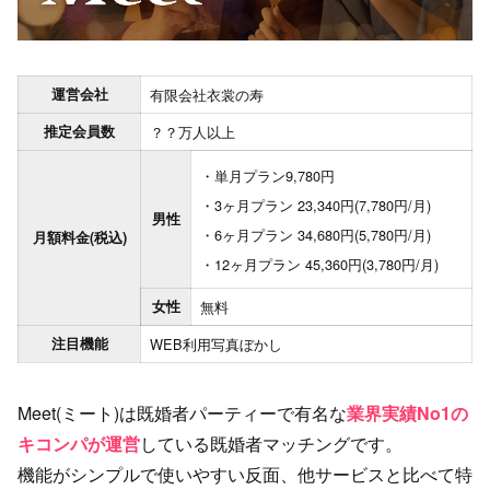
運営会社
有限会社衣裳の寿
推定会員数
？？万人以上
単月プラン9,780円
3ヶ月プラン 23,340円(7,780円/月)
男性
6ヶ月プラン 34,680円(5,780円/月)
月額料金(税込)
12ヶ月プラン 45,360円(3,780円/月)
女性
無料
注目機能
WEB利用
写真ぼかし
Meet(ミート)は既婚者パーティーで有名な
業界実績No1の
キコンパが運営
している既婚者マッチングです。
機能がシンプルで使いやすい反面、他サービスと比べて特